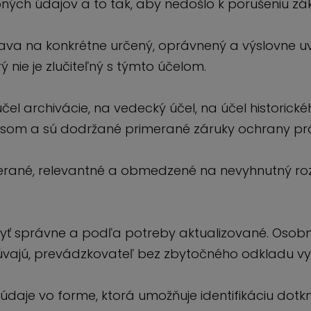
ých údajov a to tak, aby nedošlo k porušeniu zá
ava na konkrétne určený, oprávnený a výslovne u
nie je zlučiteľný s týmto účelom.
l archivácie, na vedecký účel, na účel historické
pisom a sú dodržané primerané záruky ochrany pr
rané, relevantné a obmedzené na nevyhnutný roz
ť správne a podľa potreby aktualizované. Osobné
cúvajú, prevádzkovateľ bez zbytočného odkladu v
aje vo forme, ktorá umožňuje identifikáciu dotk