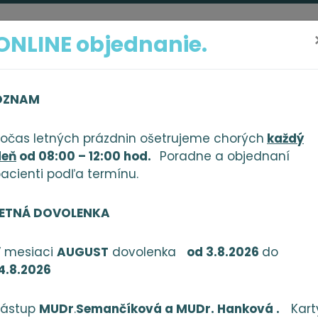
ONLINE objednanie.
PONÚKANÉ SLUŽBY
VYBAVENIE AMBULANCIE
GALÉRIA
KT
OZNAM
očas letných prázdnin ošetrujeme chorých
každý
deň
od 08:00 – 12:00 hod.
Poradne a objednaní
acienti podľa termínu.
rana osobných úd
LETNÁ DOVOLENKA
 mesiaci
AUGUST
dovolenka
od 3.8.2026
do
4.8.2026
Zástup
MUDr
.
Semančíková a MUDr. Hanková .
Kart