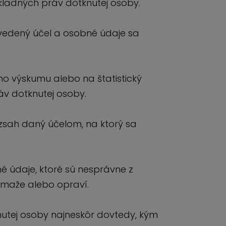
kladných práv dotknutej osoby.
vedený účel a osobné údaje sa
ho výskumu alebo na štatistický
áv dotknutej osoby.
sah daný účelom, na ktorý sa
 údaje, ktoré sú nesprávne z
ymaže alebo opraví.
nutej osoby najneskôr dovtedy, kým