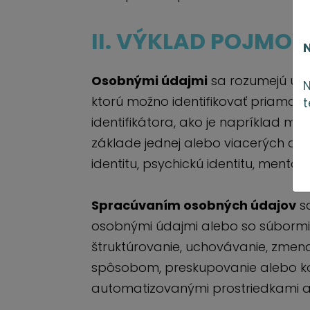
II. VÝKLAD POJMOV
Osobnými údajmi
sa rozumejú údaj
N
ktorú možno identifikovať priamo 
t
identifikátora, ako je napríklad meno
základe jednej alebo viacerých charak
identitu, psychickú identitu, mentáln
Spracúvaním osobných údajov
sa
osobnými údajmi alebo so súbormi
štruktúrovanie, uchovávanie, zmena
spôsobom, preskupovanie alebo ko
automatizovanými prostriedkami a