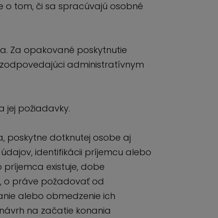
 o tom, či sa spracúvajú osobné
úva. Za opakované poskytnutie
 zodpovedajúci administratívnym
 jej požiadavky.
, poskytne dotknutej osobe aj
ajov, identifikácii príjemcu alebo
 príjemca existuje, dobe
ia, o práve požadovať od
anie alebo obmedzenie ich
návrh na začatie konania