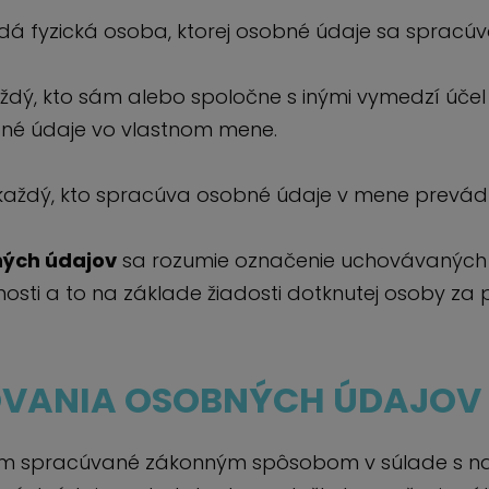
á fyzická osoba, ktorej osobné údaje sa spracúva
ždý, kto sám alebo spoločne s inými vymedzí účel
né údaje vo vlastnom mene.
každý, kto spracúva osobné údaje v mene prevád
ých údajov
sa rozumie označenie uchovávaných 
osti a to na základe žiadosti dotknutej osoby z
COVANIA OSOBNÝCH ÚDAJOV
om spracúvané zákonným spôsobom v súlade s n