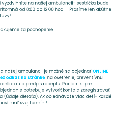
i vyzdvihnite na našej ambulancii- sestrička bude
rítomná od 8:00 do 12:00 hod. Prosíme len akútne
VENIA
stavy!
ienky ochrany osobných údajov v súlade s Nari
akujeme za pochopenie
 ochrane fyzických osôb pri spracúvaní osobných
 smernica č. 95/46/ES (ďalej len „nariadenie o oc
 osobných údajov a o zmene a doplnení niektorých
mi od 25.05.2018 a to v súvislosti s osobnými úda
 stránke.
a našej ambulancii je možné sa objednať
ONLINE
ez odkaz na stránke
na ošetrenie, preventívnu
ámestie sv. Martina 9, Lipany 082 71, IČO: 36 504 521
rehliadku a predpis receptu. Pacient si pre
bjednanie potrebuje vytvoriť konto a zaregistrovať
a (údaje dieťaťa). Ak objednávate viac detí- každé
usí mať svoj termín !