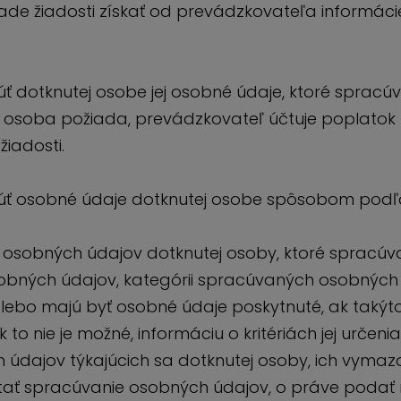
e žiadosti získať od prevádzkovateľa informácie
úť dotknutej osobe jej osobné údaje, ktoré sprac
á osoba požiada, prevádzkovateľ účtuje poplatok
iadosti.
úť osobné údaje dotknutej osobe spôsobom podľa
osobných údajov dotknutej osoby, ktoré spracúva
bných údajov, kategórii spracúvaných osobných úd
 alebo majú byť osobné údaje poskytnuté, ak takýto
o nie je možné, informáciu o kritériách jej určen
údajov týkajúcich sa dotknutej osoby, ich vymaz
tať spracúvanie osobných údajov, o práve podať 